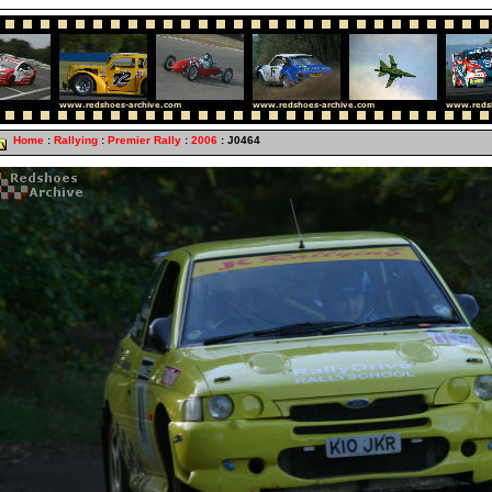
Home
:
Rallying
:
Premier Rally
:
2006
: J0464