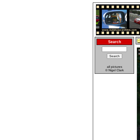
Search
all pictures
© Nigel Clark