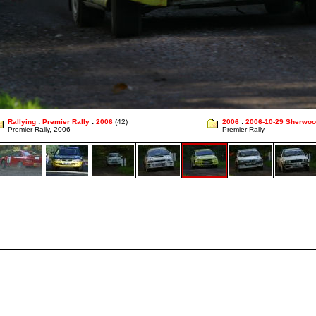
Rallying
:
Premier Rally
:
2006
(42)
2006
:
2006-10-29 Sherwoo
Premier Rally, 2006
Premier Rally