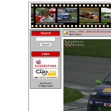
Home
:
2004
:
2004-05-08 Silverst
Search
Matt Allison
Links
all pictures
© Nigel Clark