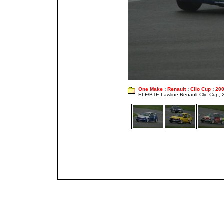
One Make
:
Renault
:
Clio Cup
:
20
ELF/BTE Lawline Renault Clio Cup,